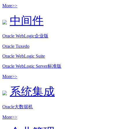
More>>
中间件
Oracle WebLogic企业版
Oracle Tuxedo
Oracle WebLogic Suite
Oracle WebLogic Server标准版
More>>
系统集成
Oracle大数据机
More>>