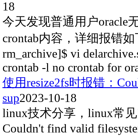
18
今天发现普通用户oracle
crontab内容，详细报错如下： 
rm_archive]$ vi delarchive
crontab -l no crontab for or
使用resize2fs时报错：Couldn't
sup
2023-10-18
linux技术分享，linux常
Couldn't find valid filesys