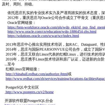
及时、周到、持稳。
依托思庄扎实的专业技术实力及严谨而踏实的技术态度，深得用户的好
2012年，重庆思庄与Oracle公司合作成立了甲骨文（重
Oracle官网链接：
https://brm-workforce.oracle.com/pls/wdp_ekit/rd_psp_find_mem
http://www.oracle.com/cn/education/wdp-1886454-zhs.html
https://solutions.oracle.com/scwar/scr/index.html
2013年思庄中心推出实用技术培训，如RAC、Dataguard
2014年，思庄与国际PEARSONVUE公司合作，成立了
2015年，思庄又联合Linux代表的红帽Linux，进行
2016年，思庄携手Linux技术培训和原厂认证，迈进新的台
...至今
红帽Linux官网链接：
http://chinahall.redhat.com/authorize.jhtml
或
http://www.redhat.com/zh/services/training/locations-facilities#apac
PostgreSQL中文社区
http://www.postgres.cn/v2/home
开源软件联盟PostgreSQL分会