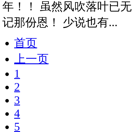
年！！ 虽然风吹落叶已
记那份恩！ 少说也有...
首页
上一页
1
2
3
4
5